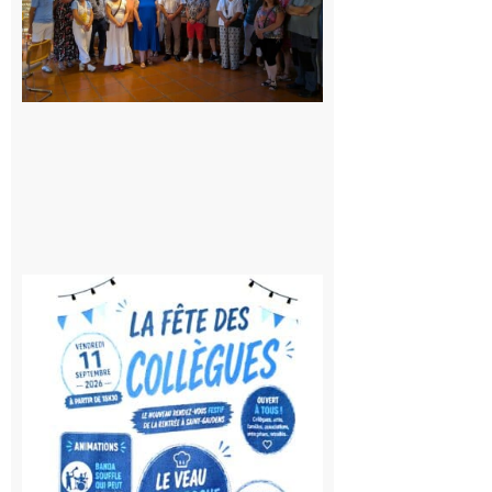
fête au
rythme
de la
Saint-
Laurent
10 août
2026
Saint-
Gaudens:
Fête des
Collègues
à la
rentrée !
10 août
2026