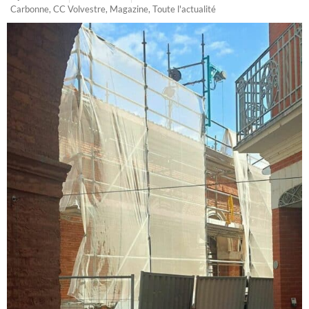
Carbonne
,
CC Volvestre
,
Magazine
,
Toute l'actualité