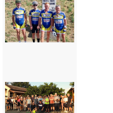
du
Montréjeau
cyclo club
8 août 2026
Saint-
Araille :
la
dernière
rando à
la