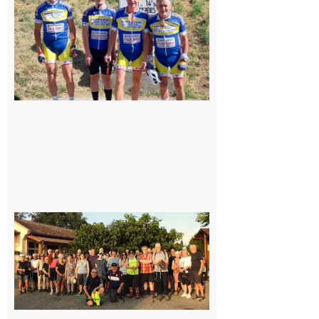
cyclo club
8 août 2026
Saint-
Araille :
la
dernière
rando à
la
fraîche
de la