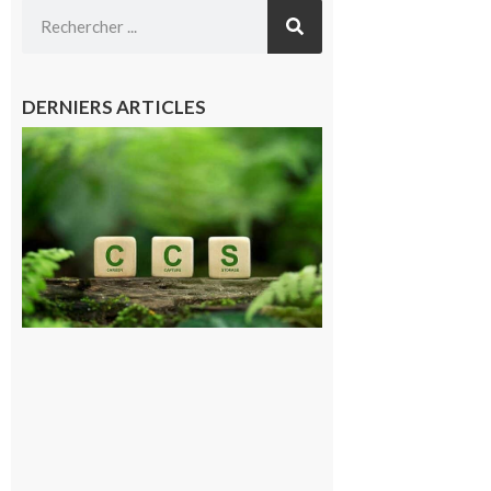
DERNIERS ARTICLES
Comminges
et Piémont
Pyrénéen :
Consultation
publique sur
le projet de
stockage
souterrain
de CO2
5 août 2026