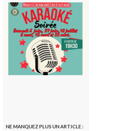
Saint-
Blancard
Cap
d’Astarac
: Soirée
karaoké
au Proxi,
à vous le
micro !
5 août 2026
NE MANQUEZ PLUS UN ARTICLE :