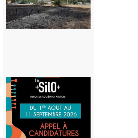
commune
appelle à la
vigilance face
au risque
d’incendie
8 août 2026
Aurignac
: La
Cafetière
participe
au projet
Musiques
actuelles
et Tiers-
lieux,
avec le