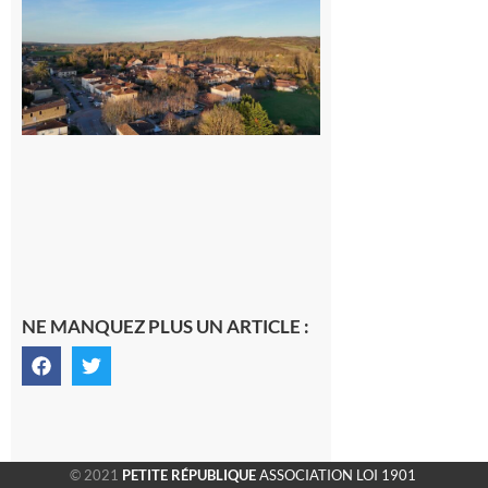
nouveau
médecin
généraliste
dans la cité
gersoise
6 août 2026
NE MANQUEZ PLUS UN ARTICLE :
© 2021
PETITE RÉPUBLIQUE
ASSOCIATION LOI 1901