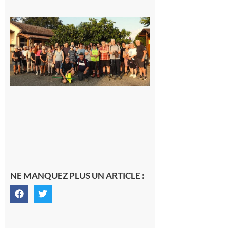
Saint-
Araille :
la
dernière
rando à
la
fraîche
de la
saison
était à
Cazac
8 août
2026
NE MANQUEZ PLUS UN ARTICLE :