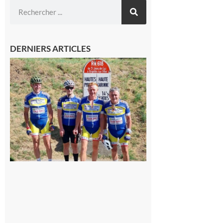
DERNIERS ARTICLES
Montréjeau
: Les sorties
du
Montréjeau
cyclo club
8 août 2026