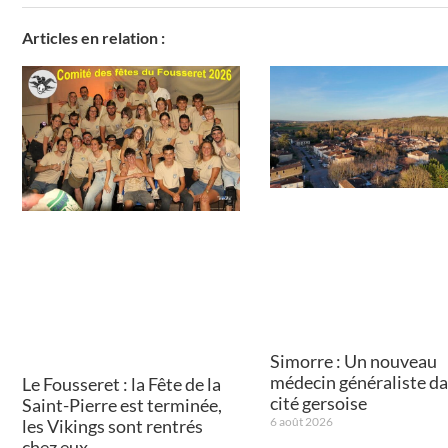
Articles en relation :
Simorre : Un nouveau
médecin généraliste da
Le Fousseret : la Fête de la
cité gersoise
Saint-Pierre est terminée,
6 août 2026
les Vikings sont rentrés
chez eux