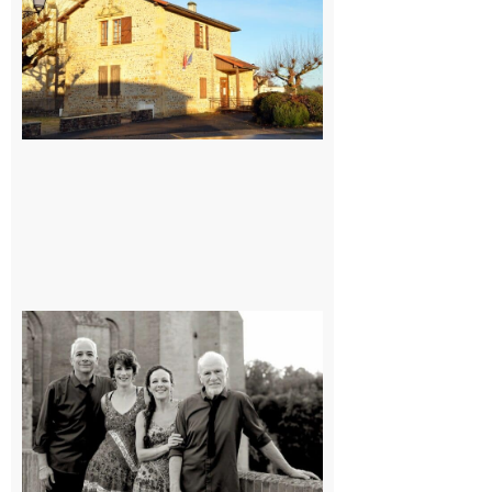
village !
7 août 2026
Rieux-
Volvestre
« Canaletto »
en concert !
7 août 2026