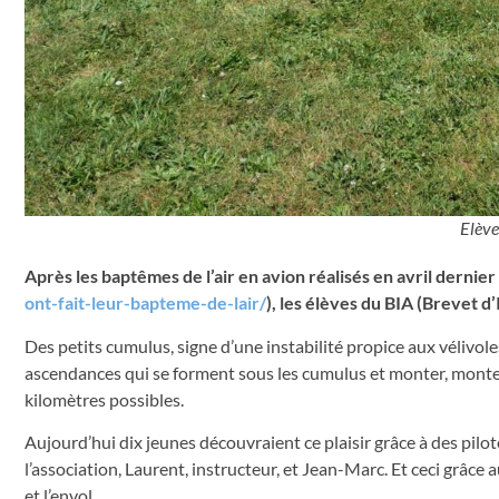
Elève
Après les baptêmes de l’air en avion réalisés en avril dernier
ont-fait-leur-bapteme-de-lair/
), les élèves du BIA (Brevet d
Des petits cumulus, signe d’une instabilité propice aux vélivole
ascendances qui se forment sous les cumulus et monter, monter, 
kilomètres possibles.
Aujourd’hui dix jeunes découvraient ce plaisir grâce à des pil
l’association, Laurent, instructeur, et Jean-Marc. Et ceci grâ
et l’envol.