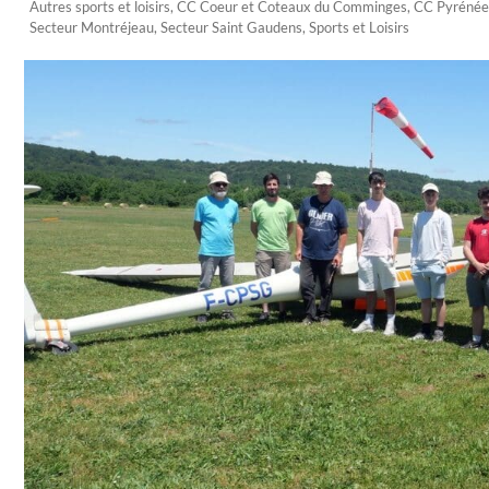
Autres sports et loisirs
,
CC Coeur et Coteaux du Comminges
,
CC Pyrénée
Secteur Montréjeau
,
Secteur Saint Gaudens
,
Sports et Loisirs