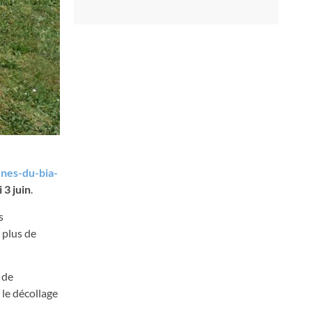
nes-du-bia-
 3 juin
.
s
 plus de
 de
 le décollage