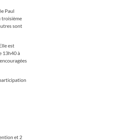
ée Paul
u troisième
autres sont
lle est
de 13h40 à
t encouragées
participation
ention et 2