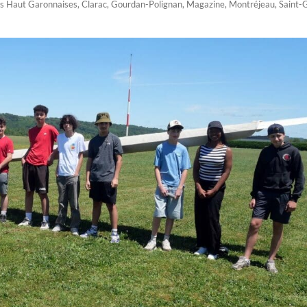
s Haut Garonnaises
,
Clarac
,
Gourdan-Polignan
,
Magazine
,
Montréjeau
,
Saint-