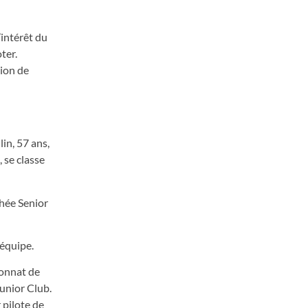
’intérêt du
ter.
vion de
in, 57 ans,
 se classe
phée Senior
 équipe.
ionnat de
Junior Club.
r pilote de