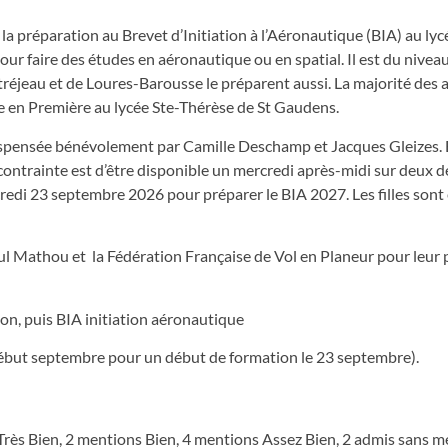
la préparation au Brevet d’Initiation à l’Aéronautique (BIA) au lyc
r faire des études en aéronautique ou en spatial. Il est du nivea
réjeau et de Loures-Barousse le préparent aussi. La majorité des 
le en Première au lycée Ste-Thérèse de St Gaudens.
dispensée bénévolement par Camille Deschamp et Jacques Gleizes. E
 contrainte est d’être disponible un mercredi après-midi sur deux 
credi 23 septembre 2026 pour préparer le BIA 2027. Les filles son
ul Mathou et la Fédération Française de Vol en Planeur pour leur 
on, puis BIA initiation aéronautique
ébut septembre pour un début de formation le 23 septembre).
 Très Bien, 2 mentions Bien, 4 mentions Assez Bien, 2 admis sans m