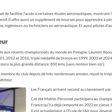
t de faciliter l’accès à certaines études aéronautiques, montrant l
if. Il offre aussi un supplément de bourses pour apprendre à pilo
ne, ingénieurs ou techniciens en aéronautique. Et aussi pilotes d’a
eur
és aux récents championnats du monde en Pologne. Laurent Aboul
 2012 et 2016, triple médaillé de bronze en 1999, 2003 et 2024,
couru la plus grande distance: 850 kms (sans moteur bien sûr).
s, membre du club depuis de très nombreuses années, reçoit le tro
étiteur.
Les Français arrivent second au classement par
Cet été Mathis Peronnet participera au champ
France qu’il a déjà remporté en 2023 en classe 
Il est actuellement à l’Ecole de l’Air pour deveni