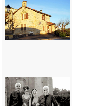
Franquevielle
: La fête au
village !
7 août 2026
Rieux-
Volvestre
« Canaletto »
en concert !
7 août 2026