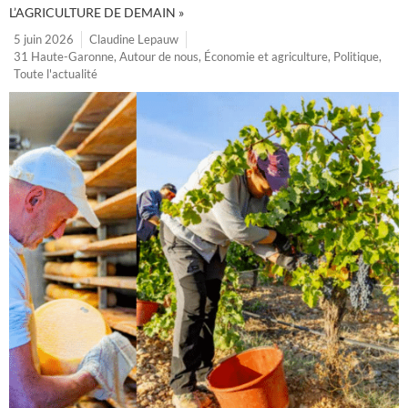
L’AGRICULTURE DE DEMAIN »
5 juin 2026
Claudine Lepauw
31 Haute-Garonne
,
Autour de nous
,
Économie et agriculture
,
Politique
,
Toute l'actualité