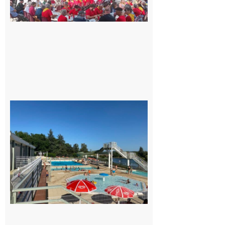
c’est la
fête de
tous !
Dès le
vendredi
14 août
au soir.
8 août
2026
Boulogne-
sur-Gesse :
Une
convention
entre la
Mairie et
le Collège
pour la
piscine
8 août 2026