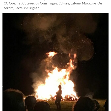
CC Coeur et Coteaux du Comminges
,
Culture
,
Latoue
,
Magazine
,
Où
sortir?
,
Secteur Aurignac