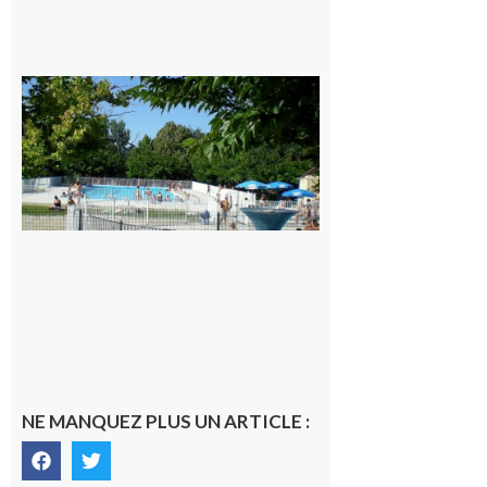
Une soirée
festive en
nocturne à
la piscine
municipale
de Rieux-
Volvestre.
7 août 2026
NE MANQUEZ PLUS UN ARTICLE :