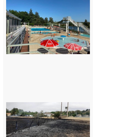
Une
convention
entre la
Mairie et
le Collège
pour la
piscine
8 août 2026
Montesquieu-
Volvestre : la
commune
appelle à la
vigilance face
au risque