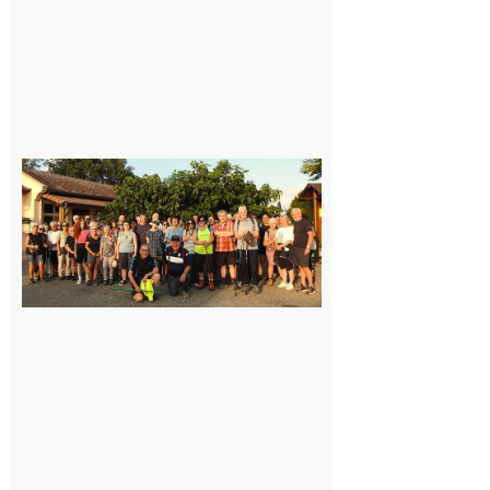
Saint-
Araille :
la
dernière
rando à
la
fraîche
de la
saison
était à
Cazac
8 août
2026