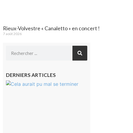
Rieux-Volvestre « Canaletto » en concert !
7 août 2026
DERNIERS ARTICLES
Montesquieu-
Volvestre : la
commune
appelle à la
vigilance face
au risque
d’incendie
8 août 2026