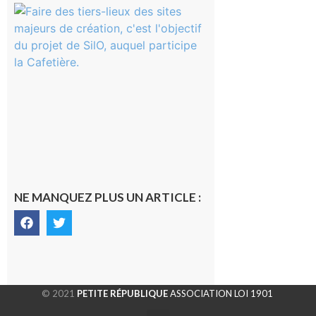
Aurignac
: La
Cafetière
participe
au projet
Musiques
actuelles
et Tiers-
lieux,
avec le
SilO
8 août 2026
NE MANQUEZ PLUS UN ARTICLE :
© 2021
PETITE RÉPUBLIQUE
ASSOCIATION LOI 1901