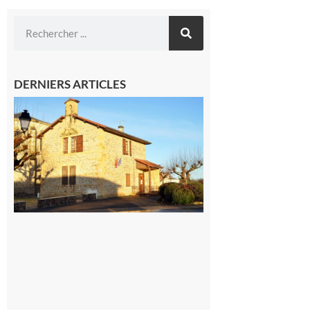
DERNIERS ARTICLES
Franquevielle
: La fête au
village !
7 août 2026