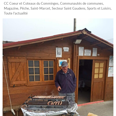
CC Coeur et Coteaux du Comminges
,
Communautés de communes
,
Magazine
,
Pêche
,
Saint-Marcet
,
Secteur Saint Gaudens
,
Sports et Loisirs
,
Toute l'actualité