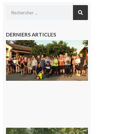
DERNIERS ARTICLES
Saint-
Araille :
la
dernière
rando à
la
fraîche
de la
saison
était à
Cazac
8 août
2026
Hesta