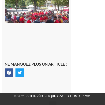
Gascona
de
Luchon
c’est la
fête de
tous !
Dès le
vendredi
14 août
au soir.
8 août
2026
NE MANQUEZ PLUS UN ARTICLE :
© 2021
PETITE RÉPUBLIQUE
ASSOCIATION LOI 1901