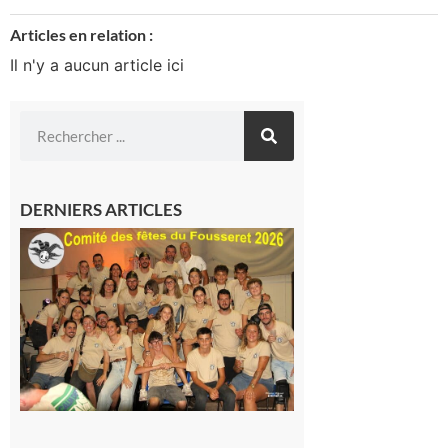
Articles en relation :
Il n'y a aucun article ici
DERNIERS ARTICLES
Le
Fousseret :
la Fête de
la Saint-
Pierre est
terminée,
les Vikings
sont
rentrés
chez eux
6 août 2026