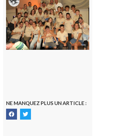
Fousseret :
la Fête de
la Saint-
Pierre est
terminée,
les Vikings
sont
rentrés
chez eux
6 août 2026
NE MANQUEZ PLUS UN ARTICLE :