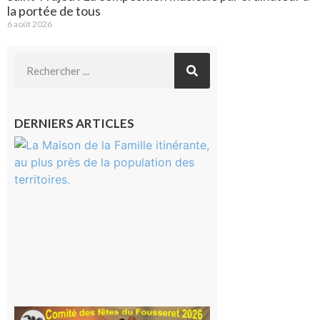
la portée de tous
6 août 2026
DERNIERS ARTICLES
Castelnau-
Magnoac :
La rentrée
scolaire ?
Même pas
peur, avec
la Maison
de la
Famille
itinérante
7 août 2026
Le