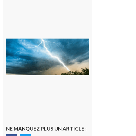
09/08/26 :
Vigilance
météorologique
orange pour
orages sur le
département de
la Haute-
Garonne
9 août 2026
NE MANQUEZ PLUS UN ARTICLE :