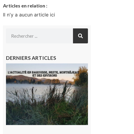
Articles en relation :
Il n'y a aucun article ici
DERNIERS ARTICLES
L’actualité
et les
sorties en
Barousse,
Neste,
Montréjeau
et ses
environs
9 août 2026