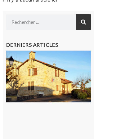
DERNIERS ARTICLES
Franquevielle
: La fête au
village !
7 août 2026