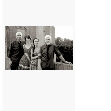
Rieux-
Volvestre
« Canaletto »
en concert !
7 août 2026