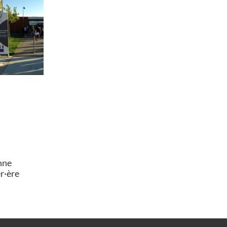
nne
er·ère