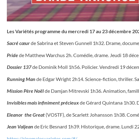
Les Variétés programme du mercredi 17 au 23 décembre 20
Sacré cœur
de Sabrina et Steven Gunnell 1h32. Drame, docume
Pride
de Matthew Warchus 2h. Comédie, drame. Jeudi 18 déce
Dossier 137
de Dominik Moll 1h56. Policier. Vendredi 19 déce
Running Man
de Edgar Wright 2h14. Science-fiction, thriller.
Mission Père Noël
de Damjan Mitrevski 1h36. Animation, famil
Invisibles mais infiniment précieux
de Gérard Quintana 1h30. 
Eleanor the Great
(VOSTF), de Scarlett Johansson 1h38. Comé
Jean Valjean
de Eric Besnard 1h39. Historique, drame. Lundi 2
https://cinemalesvarietes.com/#/