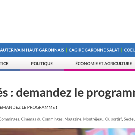
 AUTERIVAIN HAUT-GARONNAIS
CAGIRE GARONNE SALAT
COEU
STICE
POLITIQUE
ÉCONOMIE ET AGRICULTURE
és : demandez le program
 DEMANDEZ LE PROGRAMME !
 Comminges
,
Cinémas du Comminges
,
Magazine
,
Montréjeau
,
Où sortir?
,
Secte