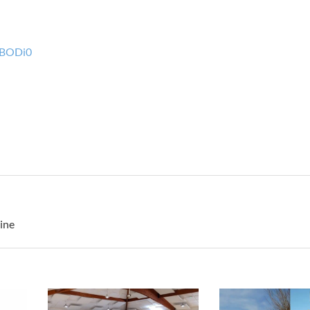
HBODi0
ine