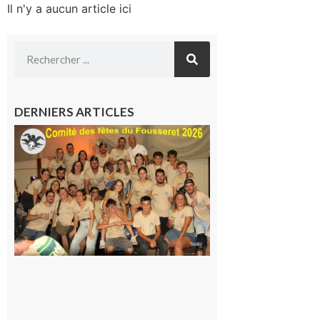
Il n'y a aucun article ici
DERNIERS ARTICLES
Le
Fousseret :
la Fête de
la Saint-
Pierre est
terminée,
les Vikings
sont
rentrés
chez eux
6 août 2026