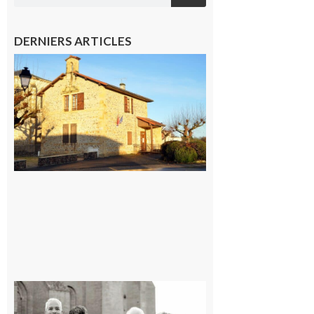
DERNIERS ARTICLES
Franquevielle
: La fête au
village !
7 août 2026
Rieux-
Volvestre