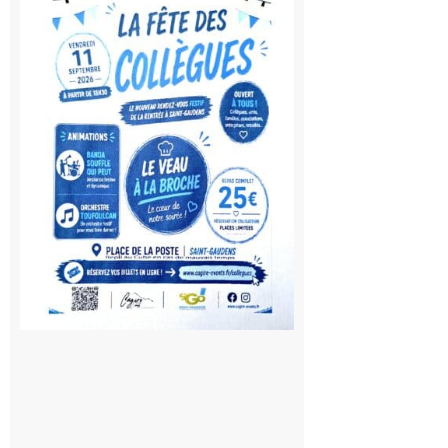
Gaudens:
Fête des
Collègues
à la
rentrée !
10 août
2026