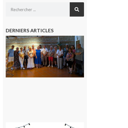
DERNIERS ARTICLES
Carbonne
: quatre
jours de
fête au
rythme
de la
Saint-
Laurent
10 août
2026
Saint-