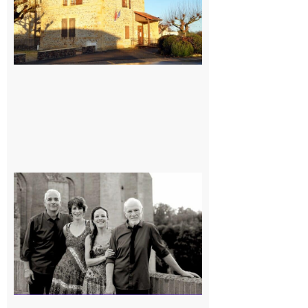
Rieux-
Volvestre
« Canaletto »
en concert !
7 août 2026