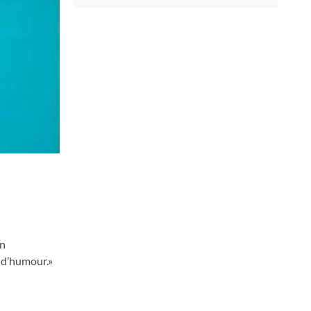
in
p d’humour.»