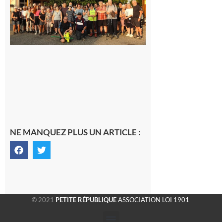
la
dernière
rando à
la
fraîche
de la
saison
était à
Cazac
8 août
2026
NE MANQUEZ PLUS UN ARTICLE :
© 2021
PETITE RÉPUBLIQUE
ASSOCIATION LOI 1901