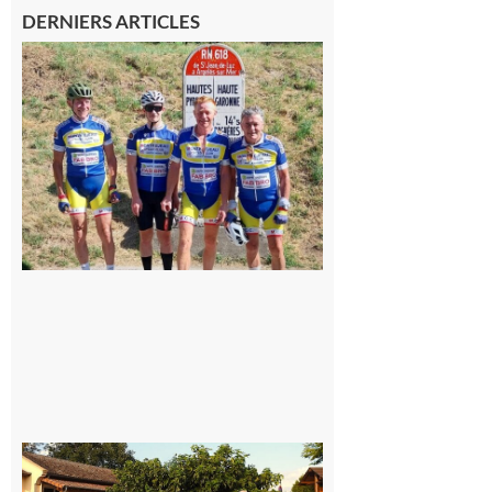
DERNIERS ARTICLES
Montréjeau
: Les sorties
du
Montréjeau
cyclo club
8 août 2026
Saint-
Araille :