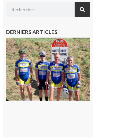
DERNIERS ARTICLES
Montréjeau
: Les sorties
du
Montréjeau
cyclo club
8 août 2026