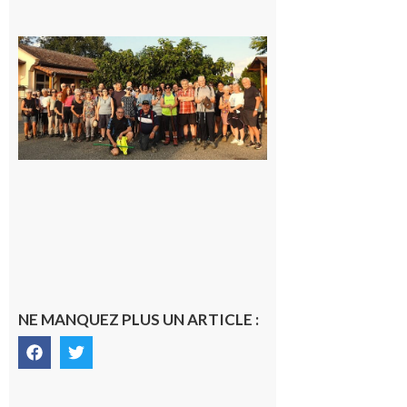
Saint-
Araille :
la
dernière
rando à
la
fraîche
de la
saison
était à
Cazac
8 août
2026
NE MANQUEZ PLUS UN ARTICLE :