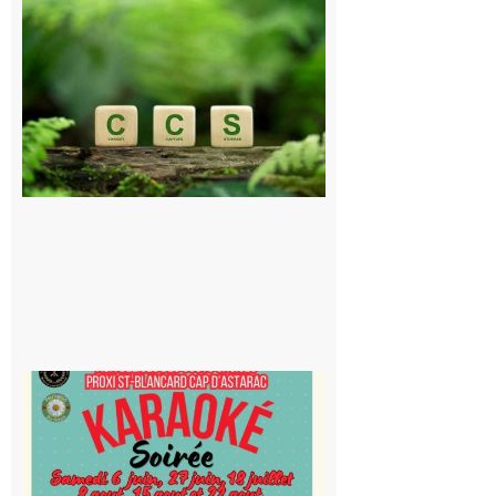
Comminges
et Piémont
Pyrénéen :
Consultation
publique sur
le projet de
stockage
souterrain
de CO2
5 août 2026
Saint-
Blancard
Cap
d’Astarac
: Soirée
karaoké