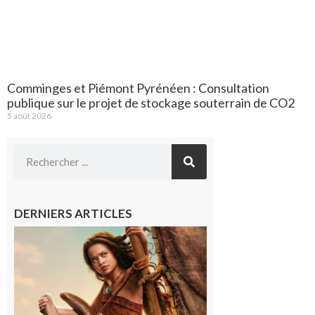
Comminges et Piémont Pyrénéen : Consultation
publique sur le projet de stockage souterrain de CO2
5 août 2026
DERNIERS ARTICLES
Boulogne-
sur-Gesse :
Ciné
Lumière,
demandez
le
programme