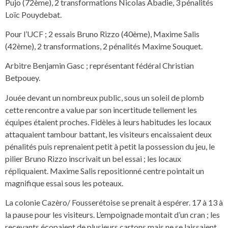
Pujo (72ème), 2 transformations Nicolas Abadie, 3 pénalités
Loïc Pouydebat.
Pour l’UCF ; 2 essais Bruno Rizzo (40ème), Maxime Salis
(42ème), 2 transformations, 2 pénalités Maxime Souquet.
Arbitre Benjamin Gasc ; représentant fédéral Christian
Betpouey.
Jouée devant un nombreux public, sous un soleil de plomb
cette rencontre a value par son incertitude tellement les
équipes étaient
proches. Fidèles à leurs habitudes les locaux
attaquaient tambour battant, les visiteurs encaissaient deux
pénalités puis reprenaient petit à petit la possession du jeu, le
pilier Bruno Rizzo inscrivait un bel essai ; les locaux
répliquaient. Maxime Salis repositionné centre pointait un
magnifique essai sous les poteaux.
La colonie Cazèro/ Fousserétoise se prenait à espérer.
17 à 13 à
la pause pour les visiteurs. L’empoignade montait d’un cran ; les
recevants écopaient de plusieurs cartons mais ne se laissaient