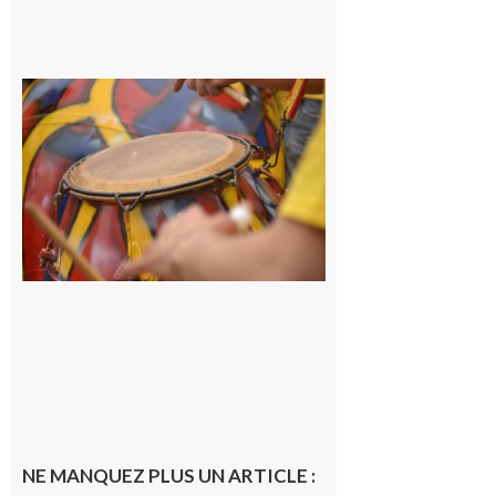
Latoue :
Initiation
à la
batucada,
pour
apprendre
les
rythmes
brésiliens
avec
Lacunapa
9 août 2026
NE MANQUEZ PLUS UN ARTICLE :