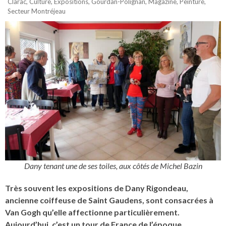
Clarac
,
Culture
,
Expositions
,
Gourdan-Polignan
,
Magazine
,
Peinture
,
Secteur Montréjeau
Dany tenant une de ses toiles, aux côtés de Michel Bazin
Très souvent les expositions de Dany Rigondeau,
ancienne coiffeuse de Saint Gaudens, sont consacrées à
Van Gogh qu’elle affectionne particulièrement.
Aujourd’hui, c’est un tour de France de l’époque