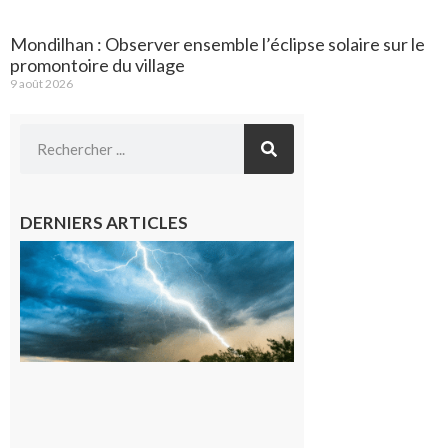
Mondilhan : Observer ensemble l’éclipse solaire sur le
promontoire du village
9 août 2026
DERNIERS ARTICLES
09/08/26 :
Vigilance
météorologique
orange pour
orages sur le
département de
la Haute-
Garonne
9 août 2026