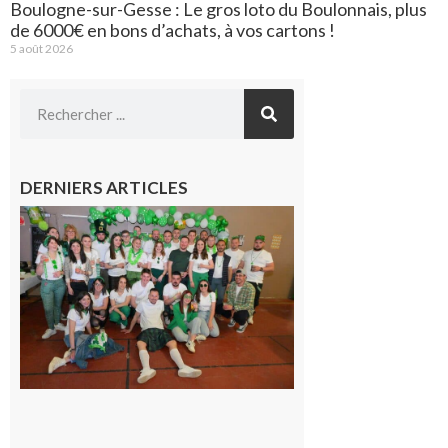
Boulogne-sur-Gesse : Le gros loto du Boulonnais, plus
de 6000€ en bons d’achats, à vos cartons !
5 août 2026
DERNIERS ARTICLES
Boulogne-
sur-Gesse :
Quatre jours
de fête avec
le Comité, un
programme
exceptionnel
6 août 2026