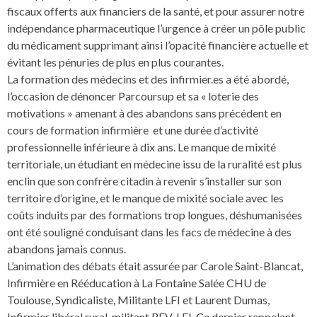
fiscaux offerts aux financiers de la santé, et pour assurer notre
indépendance pharmaceutique l’urgence à créer un pôle public
du médicament supprimant ainsi l’opacité financière actuelle et
évitant les pénuries de plus en plus courantes.
La formation des médecins et des infirmier.es a été abordé,
l’occasion de dénoncer Parcoursup et sa « loterie des
motivations » amenant à des abandons sans précédent en
cours de formation infirmière et une durée d’activité
professionnelle inférieure à dix ans. Le manque de mixité
territoriale, un étudiant en médecine issu de la ruralité est plus
enclin que son confrère citadin à revenir s’installer sur son
territoire d’origine, et le manque de mixité sociale avec les
coûts induits par des formations trop longues, déshumanisées
ont été souligné conduisant dans les facs de médecine à des
abandons jamais connus.
L’animation des débats était assurée par Carole Saint-Blancat,
Infirmière en Rééducation à La Fontaine Salée CHU de
Toulouse, Syndicaliste, Militante LFI et Laurent Dumas,
Infirmier libéral rural, militant REV-LFI. Ce dernier rappelant