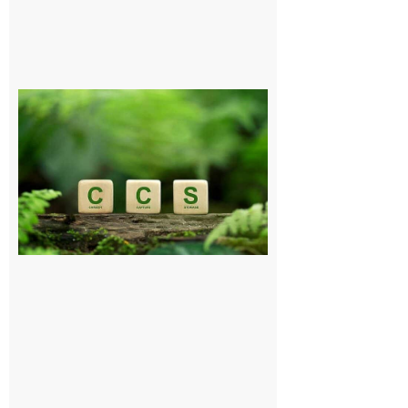
Comminges
et Piémont
Pyrénéen :
Consultation
publique sur
le projet de
stockage
souterrain
de CO2
5 août 2026