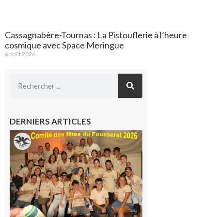
Cassagnabère-Tournas : La Pistouflerie à l’heure
cosmique avec Space Meringue
6 août 2026
DERNIERS ARTICLES
Le
Fousseret :
la Fête de
la Saint-
Pierre est
terminée,
les Vikings
sont
rentrés