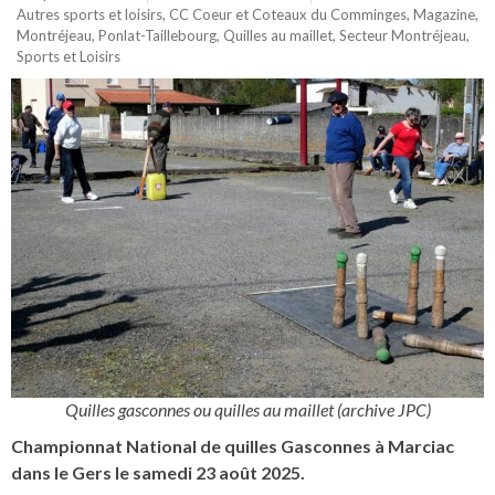
Autres sports et loisirs
,
CC Coeur et Coteaux du Comminges
,
Magazine
,
Montréjeau
,
Ponlat-Taillebourg
,
Quilles au maillet
,
Secteur Montréjeau
,
Sports et Loisirs
Quilles gasconnes ou quilles au maillet (archive JPC)
Championnat National de quilles Gasconnes à Marciac
dans le Gers le samedi 23 août 2025.