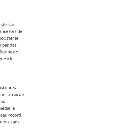
nde. Un
ance lors de
booster le
r par des
’équipe de
né à la
nsi que sa
urs titres de
ndi,
médaille
uveau record
s deux sans