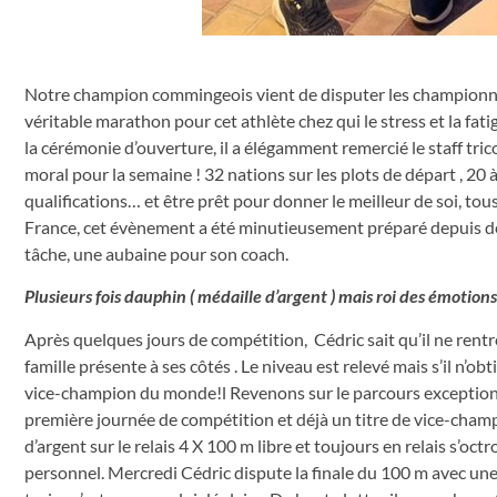
Notre champion commingeois vient de disputer les championn
véritable marathon pour cet athlète chez qui le stress et la fa
la cérémonie d’ouverture, il a élégamment remercié le staff tri
moral pour la semaine ! 32 nations sur les plots de départ , 20 
qualifications… et être prêt pour donner le meilleur de soi, tous
France, cet évènement a été minutieusement préparé depuis de 
tâche, une aubaine pour son coach.
Plusieurs fois dauphin ( médaille d’argent ) mais roi des émotions
Après quelques jours de compétition, Cédric sait qu’il ne rentr
famille présente à ses côtés . Le niveau est relevé mais s’il n’ob
vice-champion du monde!l Revenons sur le parcours exception
première journée de compétition et déjà un titre de vice-cham
d’argent sur le relais 4 X 100 m libre et toujours en relais s’o
personnel. Mercredi Cédric dispute la finale du 100 m avec une 6 i