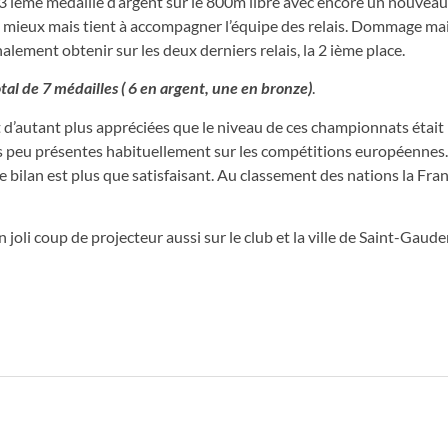
sa 3 ième médaille d’argent sur le 800m libre avec encore un nouvea
au mieux mais tient à accompagner l’équipe des relais. Dommage mai
lement obtenir sur les deux derniers relais, la 2 ième place.
tal de 7 médailles ( 6 en argent, une en bronze)
.
nt d’autant plus appréciées que le niveau de ces championnats était
ues peu présentes habituellement sur les compétitions européennes
e bilan est plus que satisfaisant. Au classement des nations la Fra
joli coup de projecteur aussi sur le club et la ville de Saint-Gaude