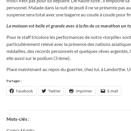
trois» n’est pas pour lui déplaire. De haute lutte , il empoche 
personnel. Malade dans la nuit de jeudi il ne se présente pas 
suspense sera total avec une bagarre au coude à coude pour fina
La moisson est belle et grande avec à la fin de ce marathon un to
Pour le staff tricolore les performances de notre «torpille» so
particulièrement relevé avec la présence des nations asiatiq
médailles, des records personnels et quelques rêves argentés, l
elle aussi sur le podium (3 ième).
Place maintenant au repos du guerrier, chez lui, à Landorthe. Un 
Partager :
Facebook
Twitter
Imprimer
E-mail
Mots-clés :
Cédric Matilla