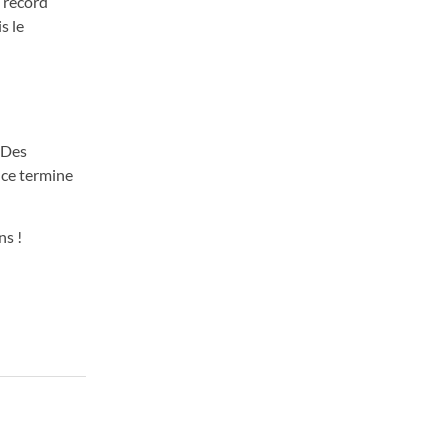
u record
s le
.Des
nce termine
ns !