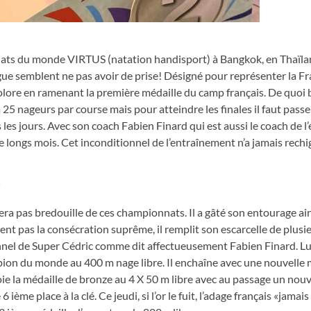
ats du monde VIRTUS (natation handisport) à Bangkok, en Thaïla
tigue semblent ne pas avoir de prise! Désigné pour représenter la Fr
colore en ramenant la première médaille du camp français. De quoi 
à 25 nageurs par course mais pour atteindre les finales il faut passe
 les jours. Avec son coach Fabien Finard qui est aussi le coach de l
longs mois. Cet inconditionnel de l’entraînement n’a jamais rechig
era pas bredouille de ces championnats. Il a gâté son entourage ai
tient pas la consécration suprême, il remplit son escarcelle de plusie
nel de Super Cédric comme dit affectueusement Fabien Finard. Lu
pion du monde au 400 m nage libre. Il enchaîne avec une nouvelle 
ctroie la médaille de bronze au 4 X 50 m libre avec au passage un no
ème place à la clé. Ce jeudi, si l’or le fuit, l’adage français «jamai