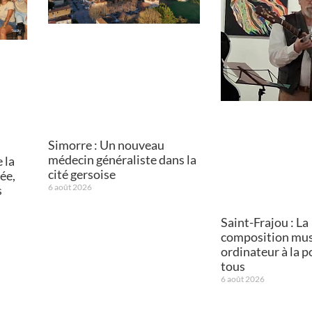
Simorre : Un nouveau
médecin généraliste dans la
 la
cité gersoise
ée,
6 août 2026
s
Saint-Frajou : La
composition mus
ordinateur à la p
tous
6 août 2026