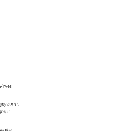
n-Yves
gby à XIII.
ne, il
is et a