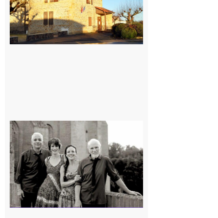
Rieux-
Volvestre
« Canaletto »
en concert !
7 août 2026