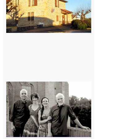
7 août 2026
Rieux-
Volvestre
« Canaletto »
en concert !
7 août 2026