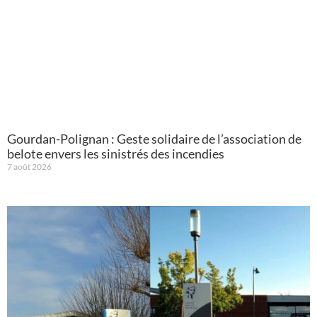
Gourdan-Polignan : Geste solidaire de l’association de
belote envers les sinistrés des incendies
7 août 2026