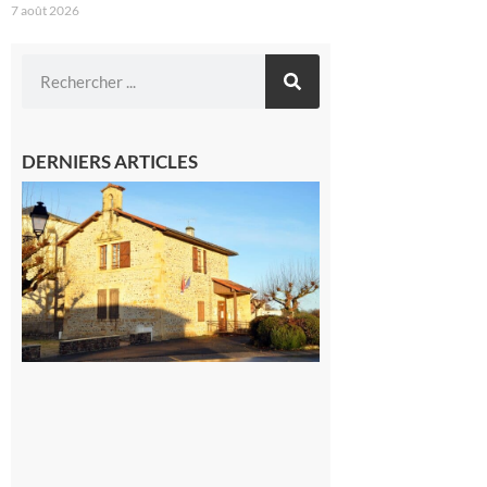
7 août 2026
DERNIERS ARTICLES
Franquevielle
: La fête au
village !
7 août 2026