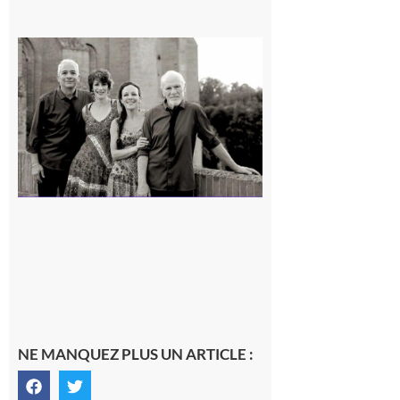
Rieux-
Volvestre
« Canaletto »
en concert !
7 août 2026
NE MANQUEZ PLUS UN ARTICLE :