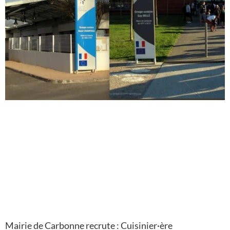
Mairie de Carbonne recrute : Cuisinier·ère