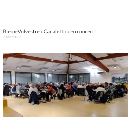
Rieux-Volvestre « Canaletto » en concert !
7 août 2026