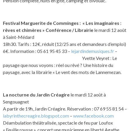
Pension complète, nuits en gîte, camping et bivouac.
Festival Marguerite de Comminges : « Les imaginaires :
rêves et chimères » Conférence / Librairie
le mardi 12 août
à Saint-Médard
18h30. Tarifs : 12€, réduit (12/25 ans et demandeurs d’emploi)
6€. Information : 05 61 95 45 33 –
lejardindemusiques.fr
–
Yvette Veyret : Le
paysage que nous voyons : réel ou rêvé ? Une histoire du
paysage, avec la librairie « Le vent des mots de Lannemezan.
La nocturne du Jardin Créagire
le mardi 12 août à
Sengouagnet
A partir de 19h, Jardin Créagire. Réservation : 07 69 55 81 54 –
labyrinthecreagire.blogspot.com
–
www.facebook.com
Déambulation théâtralisée, spectacle de feu par Loufox
« Feuille rousse », concert une musicienne en liberté Agathe