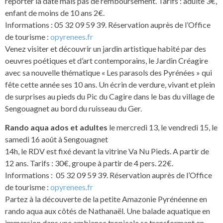
reporter la date mais pas de remboursement. Tarifs : adulte 3€,
enfant de moins de 10 ans 2€.
Informations : 05 32 09 59 39. Réservation auprès de l’Office
de tourisme :
opyrenees.fr
Venez visiter et découvrir un jardin artistique habité par des
oeuvres poétiques et d’art contemporains, le Jardin Créagire
avec sa nouvelle thématique « Les parasols des Pyrénées » qui
fête cette année ses 10 ans. Un écrin de verdure, vivant et plein
de surprises au pieds du Pic du Cagire dans le bas du village de
Sengouagnet au bord du ruisseau du Ger.
Rando aqua ados et adultes
le mercredi 13, le vendredi 15, le
samedi 16 août à Sengouagnet
14h, le RDV est fixé devant la vitrine Va Nu Pieds. A partir de
12 ans. Tarifs : 30€, groupe à partir de 4 pers. 22€.
Informations : 05 32 09 59 39. Réservation auprès de l’Office
de tourisme :
opyrenees.fr
Partez à la découverte de la petite Amazonie Pyrénéenne en
rando aqua aux côtés de Nathanaël. Une balade aquatique en
immersion dans une ambiance tropicale se transformant en