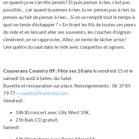
on quand ça ne s’arrête jamais? Et puis penser à rien, c’est pas
possible… car quand tu penses à rien, tu ne penses pas à rien, tu
penses au fait de penser à rien… Si on se remplit tout le temps à
quoi on tente d’échapper ? » En tirant les fils de toutes ses peurs
du vide et en laissant aller ses souvenirs, les couches d’oignon
s’enlèvent, on se rapproche.. Allez, on tente de lâcher prise !
Une quêtre du saut dans le vide avec claquettes et ognons.
Couserans Country 09 : Fête ses 10 ans
le vendredi 15 et le
samedi 16 août à Salies-du-Salat.
Buvette et restauration sur place. Renseignements : 06 37 85
79 77 –
country09.wixsite.com
Vendredi :
14h30 concert avec Lilly West 10€,
21h Bals CD gratuit,
Samedi :
14h Workshops avec Bruno Morel 5€,