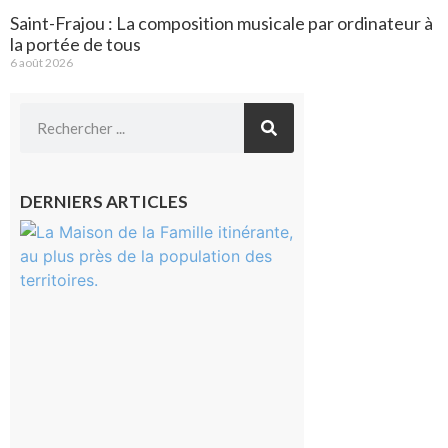
Saint-Frajou : La composition musicale par ordinateur à
la portée de tous
6 août 2026
DERNIERS ARTICLES
Castelnau-
Magnoac :
La rentrée
scolaire ?
Même pas
peur, avec
la Maison
de la
Famille
itinérante
7 août 2026