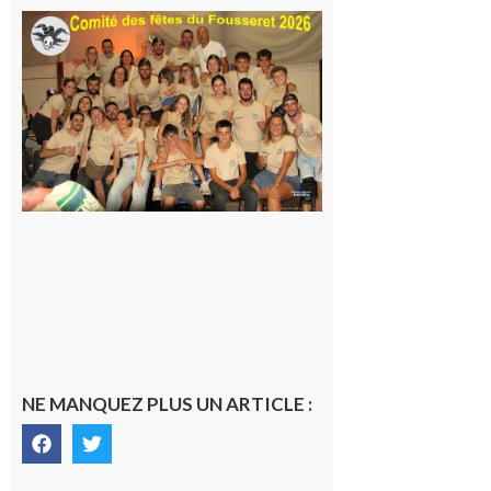
Le
Fousseret :
la Fête de
la Saint-
Pierre est
terminée,
les Vikings
sont
rentrés
chez eux
6 août 2026
NE MANQUEZ PLUS UN ARTICLE :