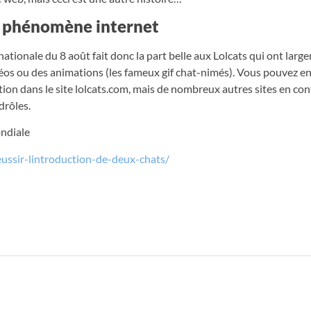
un phénomène internet
nationale du 8 août fait donc la part belle aux Lolcats qui ont lar
idéos ou des animations (les fameux gif chat-nimés). Vous pouvez e
tion dans le site lolcats.com, mais de nombreux autres sites en co
drôles.
ondiale
reussir-lintroduction-de-deux-chats/