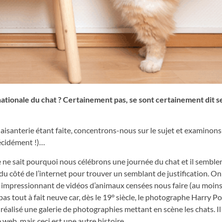
nationale du chat ? Certainement pas, se sont certainement dit s
laisanterie étant faite, concentrons-nous sur le sujet et examinons
écidément !)…
 ne sait pourquoi nous célébrons une journée du chat et il semblera
r du côté de l’internet pour trouver un semblant de justification. O
ge impressionnant de vidéos d’animaux censées nous faire (au moins)
t pas tout à fait neuve car, dès le 19° siècle, le photographe Harry Po
jà réalisé une galerie de photographies mettant en scène les chats. Il
e web, mais ceci est une autre histoire…