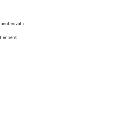
gement envahi
n
ntiennent