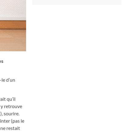
es
-le d’un
it qu’il
n y retrouve
, sourire.
inter (pas le
 ne restait