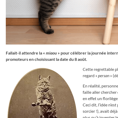
Fallait-il attendre la «
miaou
» pour célébrer la journée inter
promoteurs en choisissant la date du 8 août.
Cette regrettable p
regard «
persan
» (d
En réalité, personne
faille aller cherche
en effet un florilè
Ceci dit, l’idée n’es
sorcier !), avait dé
plus qu’à inventer l