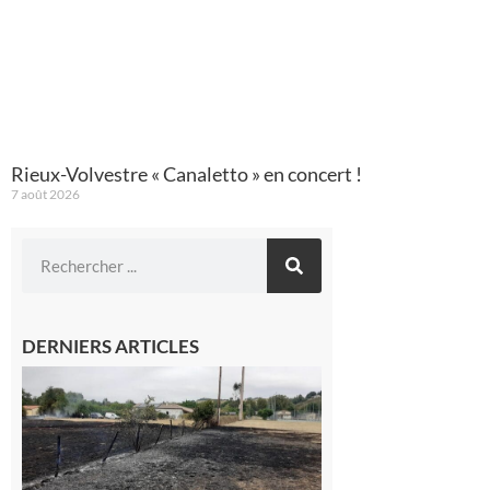
Rieux-Volvestre « Canaletto » en concert !
7 août 2026
DERNIERS ARTICLES
Montesquieu-
Volvestre : la
commune
appelle à la
vigilance face
au risque