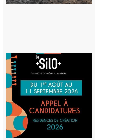
d’incendie
8 août 2026
Aurignac
: La
Cafetière
participe
au projet
Musiques
actuelles
et Tiers-
lieux,
avec le
SilO
8 août 2026