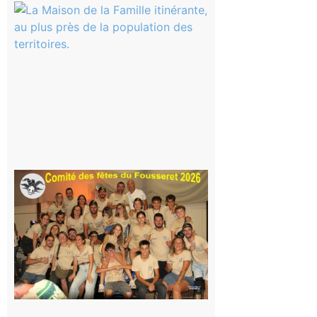
Castelnau-
Magnoac :
La rentrée
scolaire ?
Même pas
peur, avec
la Maison
de la
Famille
itinérante
7 août 2026
Le
Fousseret :
la Fête de
la Saint-
Pierre est
terminée,
les Vikings
sont
rentrés
chez eux
6 août 2026