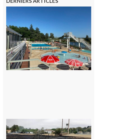
DERNIERS ARTICLES
Boulogne-
sur-Gesse :
Une
convention
entre la
Mairie et
le Collège
pour la
piscine
8 août 2026
Montesquieu-
Volvestre : la
commune