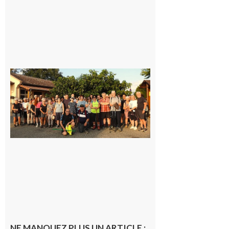
Saint-
Araille :
la
dernière
rando à
la
fraîche
de la
saison
était à
Cazac
8 août
2026
NE MANQUEZ PLUS UN ARTICLE :