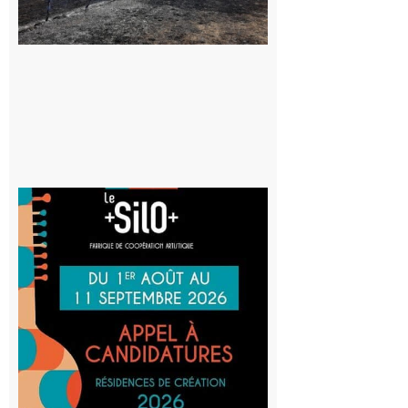
vigilance face
au risque
d’incendie
8 août 2026
Aurignac
: La
Cafetière
participe
au projet
Musiques
actuelles
et Tiers-
lieux,
avec le
SilO
8 août 2026