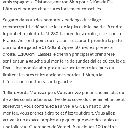
amis espagnols. Distance, environ 8km pour 310m de D+.
Bâtons et bonnes chaussures fortement conseillés.
Se garer dans un des nombreux parkings du village
commerçant. Le départ se fait de la place de la mairie. Prendre
le pont et rejoindre la N-230. La prendre à droite, direction la
France. Au rond-point où il y a un restaurant, prendre la piste
qui monte à gauche 0,850km). Après 50 mètres, prenez à
droite. 1,100km : Laissez le chemin principal et prendre le
sentier sur la gauche qui monte raide sur des dalles où coule de
l’eau. Une montée abrupte qui serpente entre les murs qui
limitent les prés et les anciennes bordes. 1,5km, à la
bifurcation, continuez sur la gauche.
1,8km, Borda Monssenpèir. Vous arrivez par un chemin plat où
il y a des constructions sur les deux côtés du chemin et un petit
abreuvoir. Vous continuez à suivre le GR. En haut d’une
montée, vous prenez à droite et filez tout droit. Vous allez
arriver à un espace propice au piquenique avec des tables et
une jolie vue, Guardader de Vernet. A quelques 100 mètres,