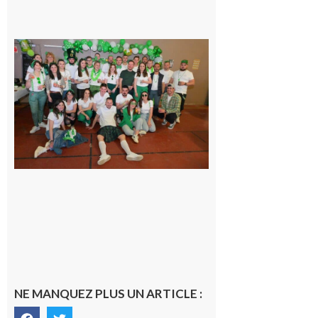
Boulogne-
sur-Gesse :
Quatre jours
de fête avec
le Comité, un
programme
exceptionnel
6 août 2026
NE MANQUEZ PLUS UN ARTICLE :